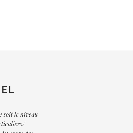
UEL
e soit le niveau
rticuliers/