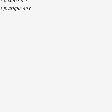
 Au cours des
en pratique aux
E