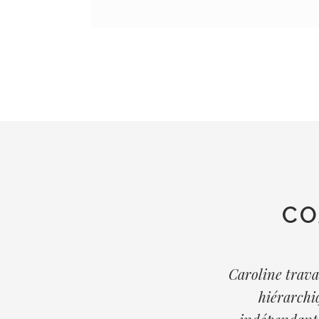
CO
Caroline travai
hiérarchiq