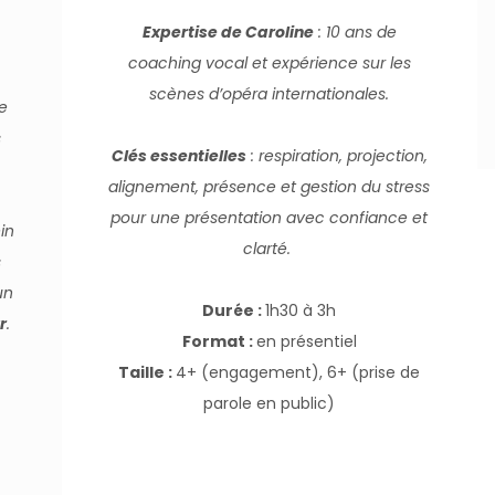
Expertise de Caroline
: 10 ans de
coaching vocal et expérience sur les
scènes d’opéra internationales.
de
s
Clés essentielles
: respiration, projection,
alignement, présence et gestion du stress
pour une présentation avec confiance et
in
clarté.
s
un
Durée :
1h30 à 3h
r
.
Format :
en présentiel
Taille :
4+ (engagement), 6+ (prise de
parole en public)